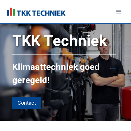
Doorgaan
naar
inhoud
TKK Techniek
Klimaattechniek goed
geregeld!
Contact