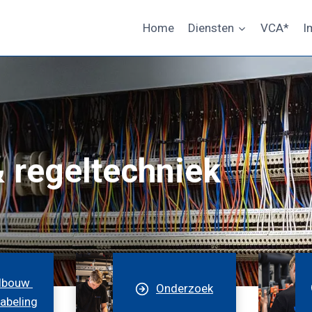
Home
Diensten
VCA*
I
 regeltechniek
l­bouw
Onder­zoek
abeling