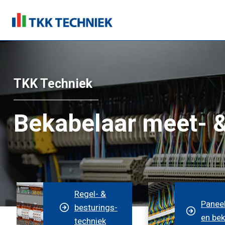
Doorgaan
naar
inhoud
TKK Techniek
Bekabelaar meet- &
Regel- &
Panee
besturings­
en bek
techniek