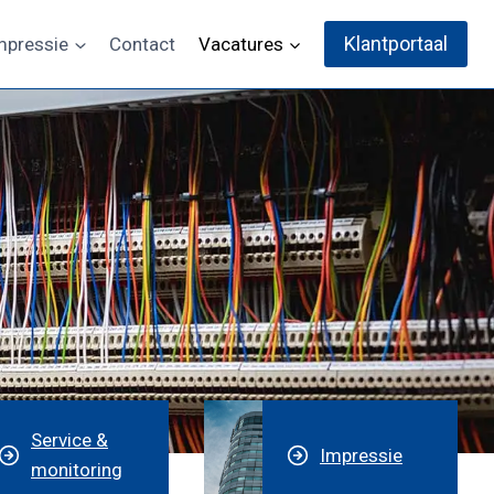
Klantportaal
mpressie
Contact
Vacatures
Service &
Impressie
monitoring