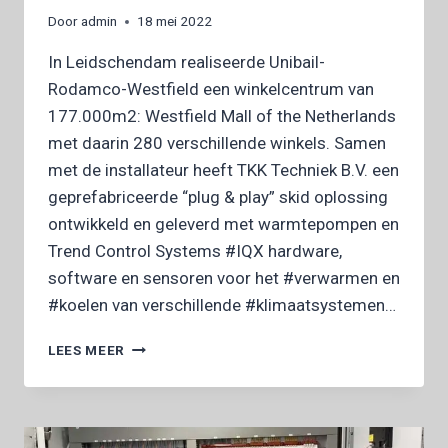
Door
admin
18 mei 2022
In ­Leidschendam rea­liseerde Unibail-
Rodamco-Westfield een winkel­centrum van
177.000m2: Westfield Mall of the Netherlands
met daarin 280 verschillende winkels. Samen
met de installateur heeft TKK Techniek B.V. een
geprefabriceerde “plug & play” skid oplos­sing
ontwikkeld en geleverd met warmte­pompen en
Trend Control Systems #IQX hardware,
software en sensoren voor het #verwarmen en
#koelen van verschil­lende #klimaat­sy­stemen…
UNIBAIL-
LEES MEER
RODAMCO-
WESTFIELD