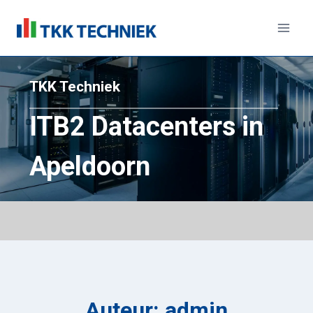
Doorgaan
naar
inhoud
TKK Techniek
ITB2 Datacenters in
Apeldoorn
Auteur: admin